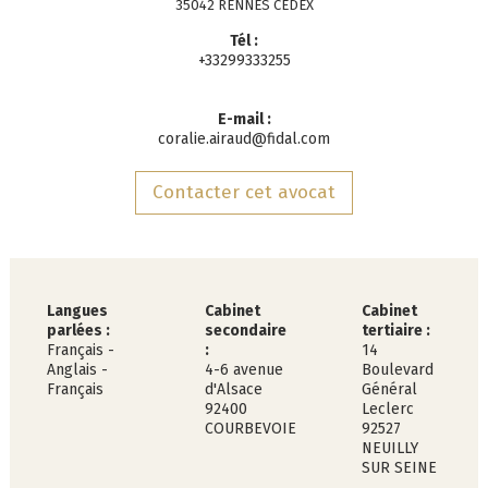
35042 RENNES CEDEX
Tél :
+33299333255
E-mail :
coralie.airaud@fidal.com
Contacter cet avocat
Langues
Cabinet
Cabinet
parlées :
secondaire
tertiaire :
Français
-
:
14
Anglais
-
4-6 avenue
Boulevard
Français
d'Alsace
Général
92400
Leclerc
COURBEVOIE
92527
NEUILLY
SUR SEINE