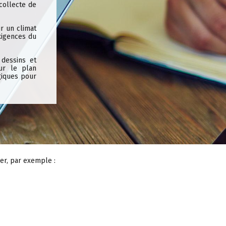
 collecte de
ur un climat
exigences du
 dessins et
ur le plan
giques pour
er, par exemple :