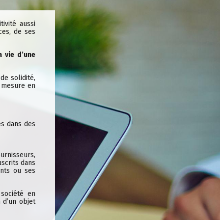
ivité aussi
ces, de ses
 vie d’une
e solidité,
e mesure en
es dans des
ournisseurs,
uscrits dans
ents ou ses
 société en
 d’un objet