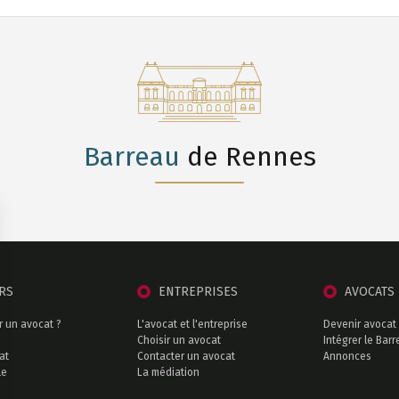
Barreau
de Rennes
ERS
ENTREPRISES
AVOCATS
r un avocat ?
L'avocat et l'entreprise
Devenir avocat
Choisir un avocat
Intégrer le Bar
at
Contacter un avocat
Annonces
le
La médiation