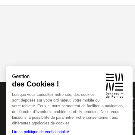
Gestion
des Cookies !
Lorsque vous consultez notre site, des cookies
LE BARREAU
PARTICULI
sont déposés sur votre ordinateur, votre mobile ou
votre tablette. Ceux-ci nous permettent de faciliter la navigation,
L'Ordre des Avocats de Rennes
Pourquoi consulte
de détecter d'éventuels problèmes et d'y remédier. Nous vous
Histoire du Barreau de Rennes
Choisir un avocat
laissons la possibilité de paramétrer votre consentement aux
Le Bâtonnier et le Conseil de l'Ordre
Contacter un avoc
différentes typologies de cookies.
Le mot du Bâtonnier
Aide juridictionnel
Contacts
La médiation
Lire la politique de confidentialité