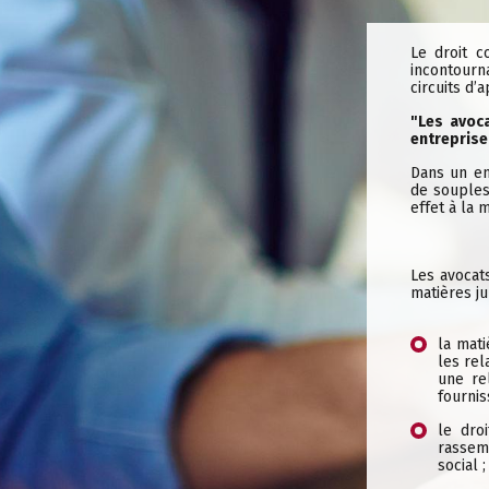
Le droit c
incontourn
circuits d’
"Les avoc
entreprise
Dans un en
de souples
effet à la 
Les avocat
matières ju
la mati
les rel
une re
fournis
le dro
rassem
social ;