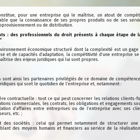
onstitue, pour une entreprise qui le maîtrise, un atout de compétit
able que la connaissance de ses propres produits ou de ses servi
approvisionnement ou de distribution.
ats : des professionnels du droit présents à chaque étape de la
"
vironnement économique structuré dont la complexité est un gage d
se et de capacités d’adaptation, la compétitivité d’une entreprise s
maîtrise des enjeux juridiques qui lui sont propres.
s sont ainsi les partenaires privilégiés de ce domaine de compétenc
ridiques qui sont le quotidien de l’entreprise et, notamment :
ère contractuelle : tout ce qui peut concerner les relations clients-f
ations commerciales, les contrats, les obligations et engagements so
lation d’affaires entre entreprises ou de l’entreprise avec ses cli
seurs, etc. ;
it des sociétés : celui qui permet notamment de structurer une
blant des moyens humains et financiers au service de la réalisation