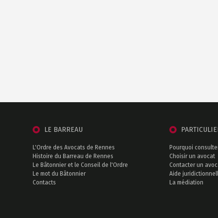
Gestion
des Cookies !
Lorsque vous consultez notre site, des cookies
LE BARREAU
PARTICULI
sont déposés sur votre ordinateur, votre mobile ou
votre tablette. Ceux-ci nous permettent de faciliter la navigation,
L'Ordre des Avocats de Rennes
Pourquoi consulte
de détecter d'éventuels problèmes et d'y remédier. Nous vous
Histoire du Barreau de Rennes
Choisir un avocat
laissons la possibilité de paramétrer votre consentement aux
Le Bâtonnier et le Conseil de l'Ordre
Contacter un avoc
différentes typologies de cookies.
Le mot du Bâtonnier
Aide juridictionnel
Contacts
La médiation
Lire la politique de confidentialité
Consentements certifiés par
Non merci
Je choisis
OK pour moi