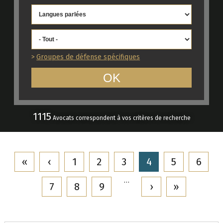
Groupes de défense spécifiques
1115
Avocats correspondent à vos critères de recherche
«
‹
1
2
3
4
5
6
…
7
8
9
›
»